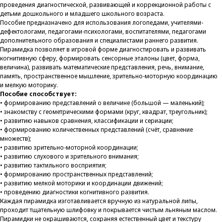
проведения диагностической, развивающей и коррекционной работы с
детьми дошкольного и младшего школьного возраста.
Пособие предназначено для использования логопедами, учителями-
дефектологами, педагогами-психологами, воспитателями, педагогами
дополнительного образования и специалистами раннего развития.
Пирамидка позволяет в игровой форме диагностировать и развивать
когнитивную сферу, формировать сенсорные эталоны (цвет, форма,
величина), развивать математические представления, речь, внимание,
память, пространственное мышление, зрительно-моторную координацию
и мелкую моторику.
Пособие способствует:
• формированию представлений о величине (большой — маленький);
• знакомству с геометрическими формами (круг, квадрат, треугольник);
• развитию навыков сравнения, классификации и сериации;
• формированию количественных представлений (счёт, сравнение
множеств);
• развитию зрительно-моторной координации;
• развитию слухового и зрительного внимания;
• развитию тактильного восприятия;
• формированию пространственных представлений;
• развитию мелкой моторики и координации движений;
• проведению диагностики когнитивного развития.
Каждая пирамидка изготавливается вручную из натуральной липы,
проходит тщательную шлифовку и покрывается чистым льняным маслом.
Пирамидки не окрашиваются, сохраняя естественный цвет и текстуру