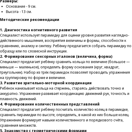
Размеры:
Основание - 9 см.
Высота - 13 см.
Методические рекомендации
1. Диагностика когнитивного развития
Специалист использует пирамидку для оценки уровня развития наглядно-
действенного мышления, восприятия величины и формы, способности к
сравнению, анализу и синтезу. Ребёнку предлагается собрать пирамидку по
образцу или по словесной инструкции.
2. Формирование сенсорных эталонов (величина, форма)
Специалист предлагает ребёнку сравнить кольца по величине (большое —
меньше — маленькое), определить форму основания (круг, квадрат,
треугольник). Набор из трёх пирамидок позволяет проводить упражнения
на группировку по форме и величине.
3. Развитие зрительно-моторной координации
Ребёнок нанизывает кольца на стержень, стараясь действовать точно и
аккуратно. Упражнение развивает координацию движений рук, точность и
плавность движений.
4. Формирование количественных представлений
Специалист предлагает ребёнку посчитать количество колец в пирамидке,
сравнить пирамидки по высоте, определить, в какой из них больше колец.
Упражнение формирует навыки количественного и порядкового счёта,
сравнения множеств.
5. Знакомство с геометрическими формами