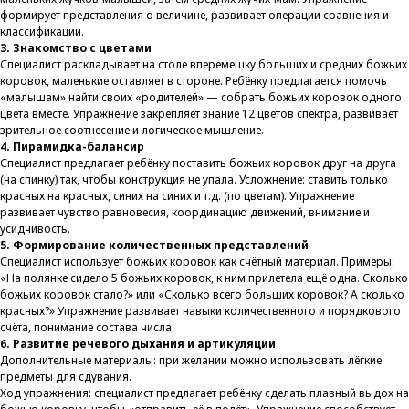
формирует представления о величине, развивает операции сравнения и
классификации.
3. Знакомство с цветами
Специалист раскладывает на столе вперемешку больших и средних божьих
коровок, маленькие оставляет в стороне. Ребёнку предлагается помочь
«малышам» найти своих «родителей» — собрать божьих коровок одного
цвета вместе. Упражнение закрепляет знание 12 цветов спектра, развивает
зрительное соотнесение и логическое мышление.
4. Пирамидка-балансир
Специалист предлагает ребёнку поставить божьих коровок друг на друга
(на спинку) так, чтобы конструкция не упала. Усложнение: ставить только
красных на красных, синих на синих и т.д. (по цветам). Упражнение
развивает чувство равновесия, координацию движений, внимание и
усидчивость.
5. Формирование количественных представлений
Специалист использует божьих коровок как счётный материал. Примеры:
«На полянке сидело 5 божьих коровок, к ним прилетела ещё одна. Сколько
божьих коровок стало?» или «Сколько всего больших коровок? А сколько
красных?» Упражнение развивает навыки количественного и порядкового
счёта, понимание состава числа.
6. Развитие речевого дыхания и артикуляции
Дополнительные материалы: при желании можно использовать лёгкие
предметы для сдувания.
Ход упражнения: специалист предлагает ребёнку сделать плавный выдох на