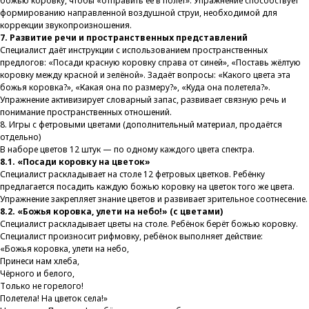
божью коровку, чтобы «отправить её в полёт». Упражнение способствует
формированию направленной воздушной струи, необходимой для
коррекции звукопроизношения.
7. Развитие речи и пространственных представлений
Специалист даёт инструкции с использованием пространственных
предлогов: «Посади красную коровку справа от синей», «Поставь жёлтую
коровку между красной и зелёной». Задаёт вопросы: «Какого цвета эта
божья коровка?», «Какая она по размеру?», «Куда она полетела?».
Упражнение активизирует словарный запас, развивает связную речь и
понимание пространственных отношений.
8. Игры с фетровыми цветами (дополнительный материал, продаётся
отдельно)
В наборе цветов 12 штук — по одному каждого цвета спектра.
8.1. «Посади коровку на цветок»
Специалист раскладывает на столе 12 фетровых цветков. Ребёнку
предлагается посадить каждую божью коровку на цветок того же цвета.
Упражнение закрепляет знание цветов и развивает зрительное соотнесение.
8.2. «Божья коровка, улети на небо!» (с цветами)
Специалист раскладывает цветы на столе. Ребёнок берёт божью коровку.
Специалист произносит рифмовку, ребёнок выполняет действие:
«Божья коровка, улети на небо,
Принеси нам хлеба,
Чёрного и белого,
Только не горелого!
Полетела! На цветок села!»