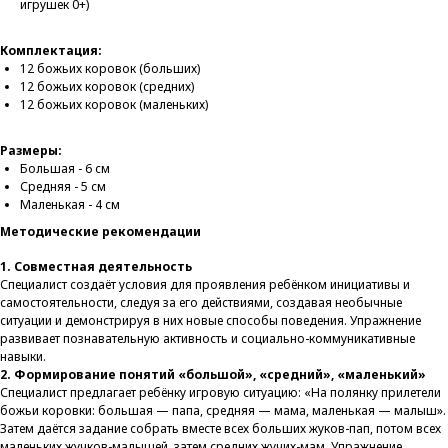
игрушек 0+)
Комплектация:
12 божьих коровок (больших)
12 божьих коровок (средних)
12 божьих коровок (маленьких)
Размеры:
Большая - 6 см
Средняя - 5 см
Маленькая - 4 см
Методические рекомендации
1. Совместная деятельность
Специалист создаёт условия для проявления ребёнком инициативы и
самостоятельности, следуя за его действиями, создавая необычные
ситуации и демонстрируя в них новые способы поведения. Упражнение
развивает познавательную активность и социально-коммуникативные
навыки.
2. Формирование понятий «большой», «средний», «маленький»
Специалист предлагает ребёнку игровую ситуацию: «На полянку прилетели
божьи коровки: большая — папа, средняя — мама, маленькая — малыш».
Затем даётся задание собрать вместе всех больших жуков-пап, потом всех
маленьких жучков-малышей, затем средних жучих-мам. Упражнение