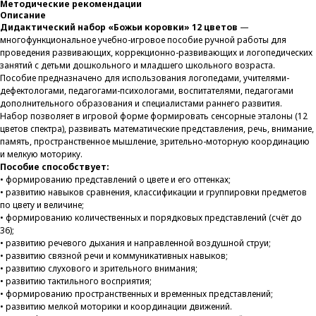
Методические рекомендации
Описание
Дидактический набор «Божьи коровки» 12 цветов
—
многофункциональное учебно-игровое пособие ручной работы для
проведения развивающих, коррекционно-развивающих и логопедических
занятий с детьми дошкольного и младшего школьного возраста.
Пособие предназначено для использования логопедами, учителями-
дефектологами, педагогами-психологами, воспитателями, педагогами
дополнительного образования и специалистами раннего развития.
Набор позволяет в игровой форме формировать сенсорные эталоны (12
цветов спектра), развивать математические представления, речь, внимание,
память, пространственное мышление, зрительно-моторную координацию
и мелкую моторику.
Пособие способствует:
• формированию представлений о цвете и его оттенках;
• развитию навыков сравнения, классификации и группировки предметов
по цвету и величине;
• формированию количественных и порядковых представлений (счёт до
36);
• развитию речевого дыхания и направленной воздушной струи;
• развитию связной речи и коммуникативных навыков;
• развитию слухового и зрительного внимания;
• развитию тактильного восприятия;
• формированию пространственных и временных представлений;
• развитию мелкой моторики и координации движений.