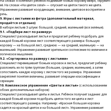
На словах «Полетела!» ребёнок поднимает божью коровку вверх, «кружит»
её. На словах «На цветок села!» — опускает на цветок такого же цвета.
Упражнение развивает координацию, внимание, цветовое восприятие и
речь.
9. Игры с листьями из фетра (дополнительный материал,
продаётся отдельно)
В наборе листьев 3 штуки: большой, средний, маленький (все зелёные).
9.1. «Подбери лист по размеру»
Специалист раскладывает листья и предлагает ребёнку подобрать для
каждой божьей коровки лист соответствующего размера: большую
коровку — на большой лист, среднюю — на средний, маленькую — на
маленький. Упражнение развивает зрительное соотнесение по величине и
логическое мышление.
9.2. «Сортировка по размеру с листьями»
Специалист перемешивает божьих коровок и листья, предлагает ребёнку
разложить их по трём группам (большие, средние, маленькие), а затем
сопоставить каждую коровку с листом того же размера. Упражнение
закрепляет понятия величины, развивает операции классификации и
сериации.
10. Комплексное упражнение «Цветы и листья»
(с использованием
обоих дополнительных наборов)
Специалист раскладывает цветы и листья. Ребёнок получает задание: для
каждой божьей коровки подобрать цветок того же цвета и лист
соответствующего размера. Например: «Красная большая коровка
садится на красный цветок и на большой лист». Упражнение развивает