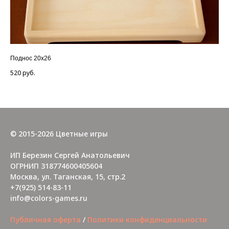
Поднос 20х26
Дид
520
руб.
64
© 2015-2026 Цветные игры
ИП Березин Сергей Анатольевич
ОГРНИП 318774600405604
Москва, ул. Таганская, 15, стр.2
+7(925) 514-83-11
info@colors-games.ru
Публичная оферта
/
Политики конфиденциальности